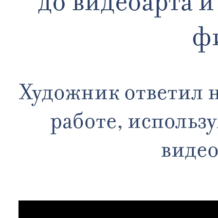
до видеоарта 
ф
Художник ответил н
работе, использ
виде