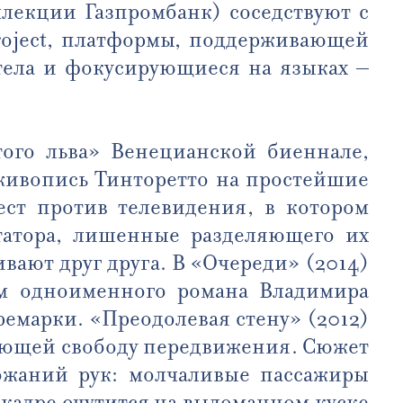
лекции Газпромбанк) соседствуют с
roject, платформы, поддерживающей
тела и фокусирующиеся на языках –
того льва» Венецианской биеннале,
 живопись Тинторетто на простейшие
ест против телевидения, в котором
татора, лишенные разделяющего их
ают друг друга. В «Очереди» (2014)
ам одноименного романа Владимира
ремарки. «Преодолевая стену» (2012)
вающей свободу передвижения. Сюжет
рожаний рук: молчаливые пассажиры
м кадре очутится на выломанном куске