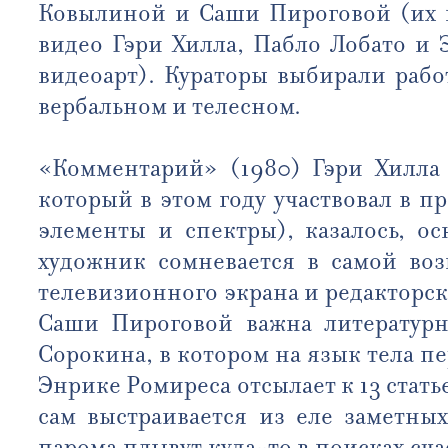
Ковылиной и Саши Пироговой (их п
видео Гэри Хилла, Пабло Лобато и
видеоарт). Кураторы выбирали раб
вербальном и телесном.
«Комментарий» (1980) Гэри Хилла 
который в этом году участвовал в 
элементы и спектры), казалось, о
художник сомневается в самой во
телевизионного экрана и редакторс
Саши Пироговой важна литературн
Сорокина, в котором на язык тела п
Энрике Ромиреса отсылает к 13 ста
сам выстраивается из еле заметны
парома плывут куда-то в поисках сча