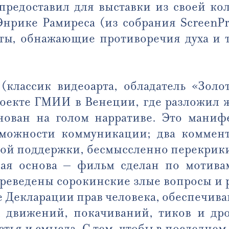
редоставил для выставки из своей кол
 Энрике Рамиреса (из собрания ScreenP
оты, обнажающие противоречия духа и 
(классик видеоарта, обладатель «Золо
проекте ГМИИ в Венеции, где разложил
снован на голом нарративе. Это маниф
зможности коммуникации; два коммен
кой поддержки, бесмыссленно перекрикив
ая основа – фильм сделан по мотив
ереведены сорокинские злые вопросы и 
тье Декларации прав человека, обеспечи
х движений, покачиваний, тиков и д
стья и смысла. С тем, чтобы в последне