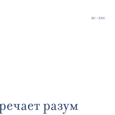
RU
/
ENG
тречает разум