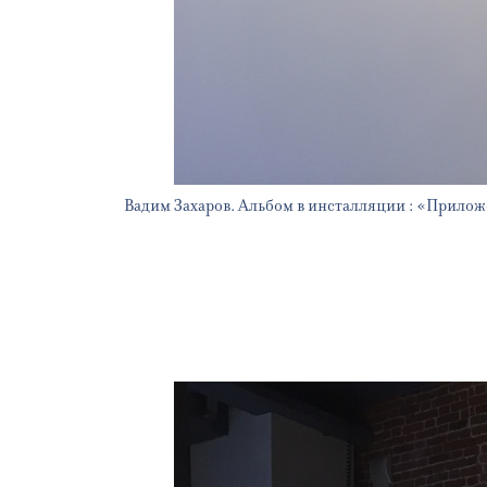
Вадим Захаров. Альбом в инсталляции : «Прилож