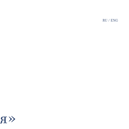
RU
/
ENG
ия»