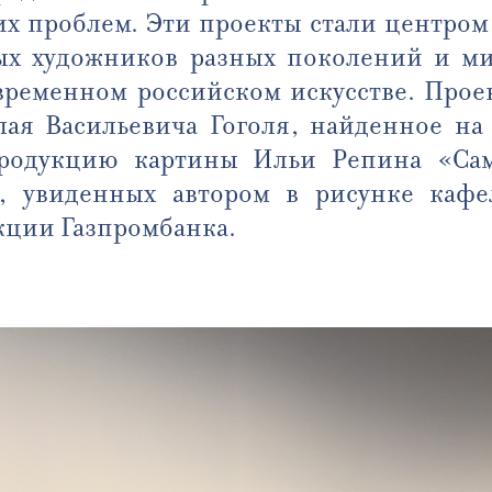
их проблем. Эти проекты стали центром 
ых художников разных поколений и ми
овременном российском искусстве. Прое
ая Васильевича Гоголя, найденное на Г
родукцию картины Ильи Репина «Сам
й, увиденных автором в рисунке кафе
кции Газпромбанка.